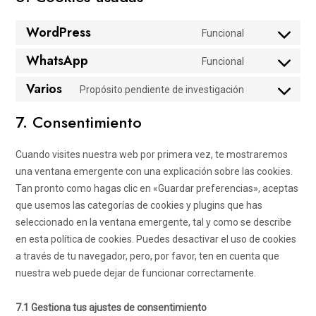
WordPress
Funcional
Consent
WhatsApp
to
Funcional
Consent
service
Varios
to
Propósito pendiente de investigación
wordpress
Consent
service
to
7. Consentimiento
whatsapp
service
varios
Cuando visites nuestra web por primera vez, te mostraremos
una ventana emergente con una explicación sobre las cookies.
Tan pronto como hagas clic en «Guardar preferencias», aceptas
que usemos las categorías de cookies y plugins que has
seleccionado en la ventana emergente, tal y como se describe
en esta política de cookies. Puedes desactivar el uso de cookies
a través de tu navegador, pero, por favor, ten en cuenta que
nuestra web puede dejar de funcionar correctamente.
7.1 Gestiona tus ajustes de consentimiento